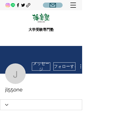
大学受験専門塾
メッセー
フォローする
ジ
jl55one
jl55one