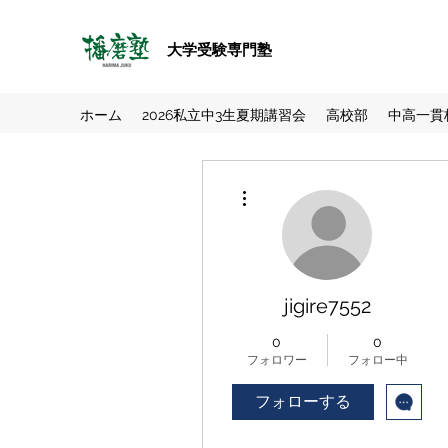
大学受験専門塾
ホーム
2026私立中3生夏期講習会
高校部
中高一貫
その他
jigire7552
0
0
フォロワー
フォロー中
フォローする