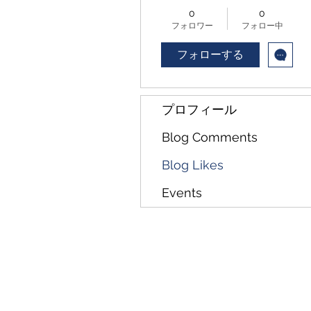
0
0
フォロワー
フォロー中
フォローする
プロフィール
Blog Comments
Blog Likes
Events