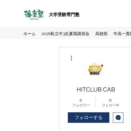
大学受験専門塾
ホーム
2026私立中3生夏期講習会
高校部
中高一貫
その他
HITCLUB CAB
0
0
フォロワー
フォロー中
フォローする