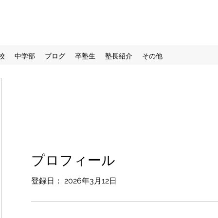
校
中学部
ブログ
卒塾生
塾長紹介
その他
プロフィール
登録日： 2026年3月12日