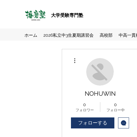
大学受験専門塾
ホーム
2026私立中3生夏期講習会
高校部
中高一貫
その他
NOHUWIN
0
0
フォロワー
フォロー中
フォローする