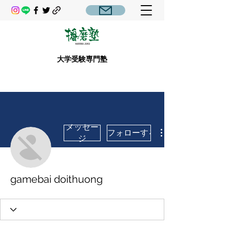
大学受験専門塾
メッセー
フォローする
ジ
gamebai doithuong