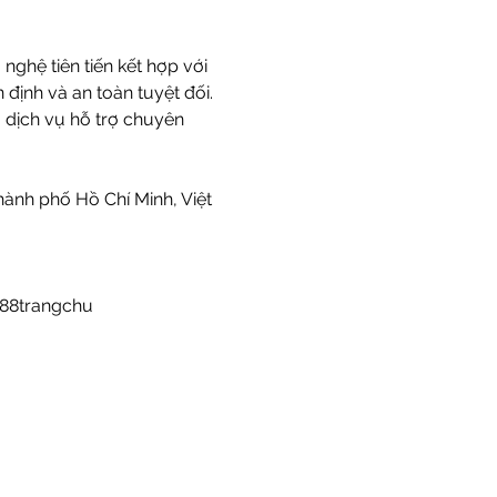
g nghệ tiên tiến kết hợp với 
định và an toàn tuyệt đối. 
à dịch vụ hỗ trợ chuyên 
ành phố Hồ Chí Minh, Việt 
I88trangchu