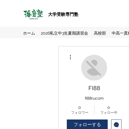
大学受験専門塾
ホーム
2026私立中3生夏期講習会
高校部
中高一貫
その他
FI88
fi88rucom
0
0
フォロワー
フォロー中
フォローする