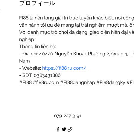
プロフィール
FI88
 là nền tảng giải trí trực tuyến khác biệt, nơi côn
vận hành tối ưu để mang lại trải nghiệm mượt mà, ổn 
Với danh mục trò chơi đa dạng, giao diện hiện đại v
nghiệp
Thông tin liên hệ:
- Địa chỉ: 40/20 Nguyễn Khoái, Phường 2, Quận 4, Th
Nam
- Website: 
https://fi88.ru.com/
- SĐT: 0383431886
#FI88 #fi88rucom #FI88dangnhap #FI88dangky #F
079-227-3191