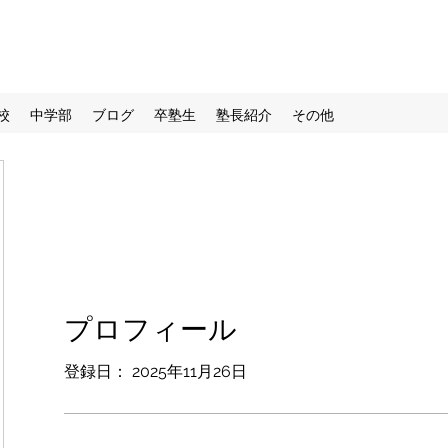
校
中学部
ブログ
卒塾生
塾長紹介
その他
プロフィール
登録日： 2025年11月26日