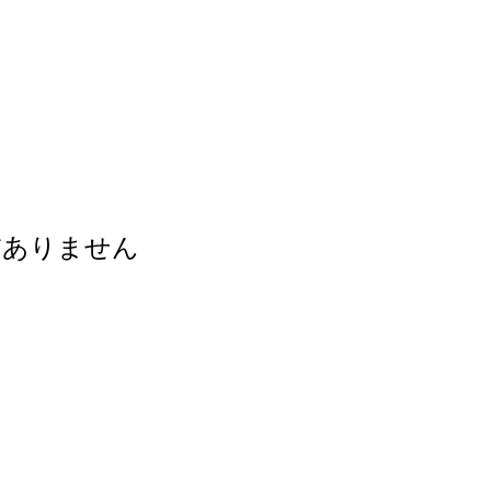
だありません