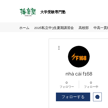
大学受験専門塾
ホーム
2026私立中3生夏期講習会
高校部
中高一貫
その他
nhà cái f168
0
0
フォロワー
フォロー中
フォローする