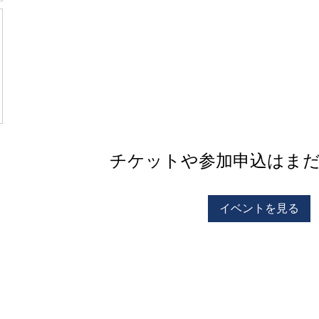
チケットや参加申込はま
イベントを見る