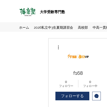
大学受験専門塾
ホーム
2026私立中3生夏期講習会
高校部
中高一貫
その他
f168
0
0
フォロワー
フォロー中
フォローする