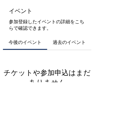
イベント
参加登録したイベントの詳細をこち
らで確認できます。
今後のイベント
過去のイベント
チケットや参加申込はまだ
ありません
イベントを見る