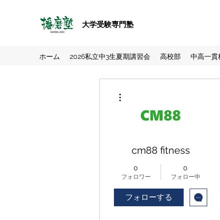
大学受験専門塾
ホーム
2026私立中3生夏期講習会
高校部
中高一貫
その他
cm88 fitness
0
0
フォロワー
フォロー中
フォローする