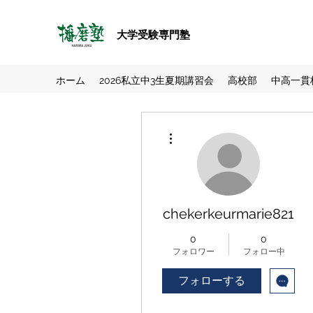
大学受験専門塾
ホーム
2026私立中3生夏期講習会
高校部
中高一貫
その他
chekerkeurmarie821
0
0
フォロワー
フォロー中
フォローする