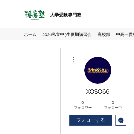
大学受験専門塾
ホーム
2026私立中3生夏期講習会
高校部
中高一貫
その他
XOSO66
0
0
フォロワー
フォロー中
フォローする