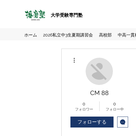
大学受験専門塾
ホーム
2026私立中3生夏期講習会
高校部
中高一貫
その他
CM 88
0
0
フォロワー
フォロー中
フォローする