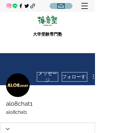
大学受験専門塾
メッセー
フォローする
ジ
alo8chat1
alo8chat1