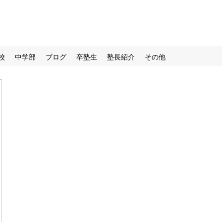
校
中学部
ブログ
卒塾生
塾長紹介
その他