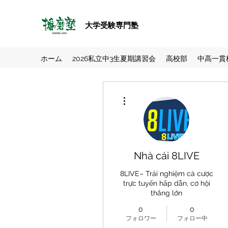
大学受験専門塾
ホーム
2026私立中3生夏期講習会
高校部
中高一貫
その他
Nhà cái 8LIVE
8LIVE– Trải nghiệm cá cược
trực tuyến hấp dẫn, cơ hội
thắng lớn
0
0
フォロワー
フォロー中