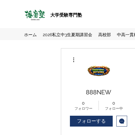
大学受験専門塾
ホーム
2026私立中3生夏期講習会
高校部
中高一貫
その他
888NEW
0
0
フォロワー
フォロー中
フォローする