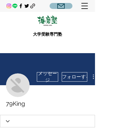
大学受験専門塾
メッセー
フォローする
ジ
79King