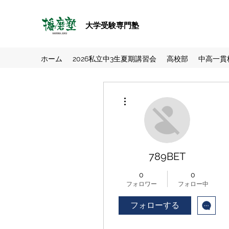
大学受験専門塾
ホーム
2026私立中3生夏期講習会
高校部
中高一貫
その他
789BET
0
0
フォロワー
フォロー中
フォローする