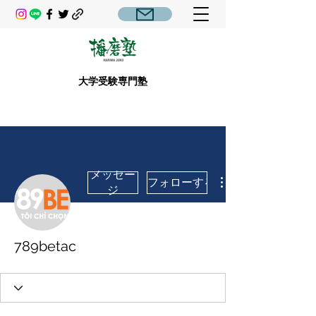
大学受験専門塾
メッセー
フォローする
ジ
789betac