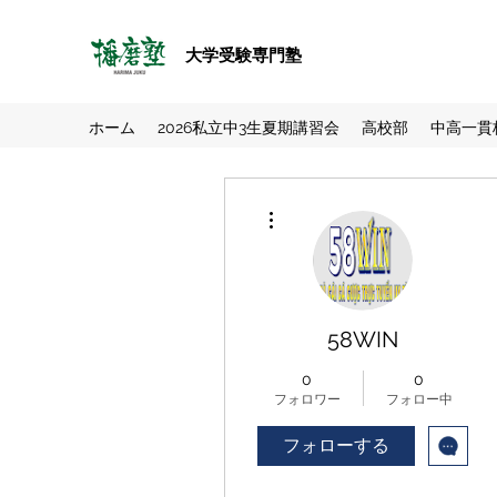
大学受験専門塾
ホーム
2026私立中3生夏期講習会
高校部
中高一貫
その他
58WIN
0
0
フォロワー
フォロー中
フォローする