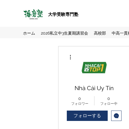
大学受験専門塾
ホーム
2026私立中3生夏期講習会
高校部
中高一貫
その他
Nhà Cái Uy Tín
0
0
フォロワー
フォロー中
フォローする