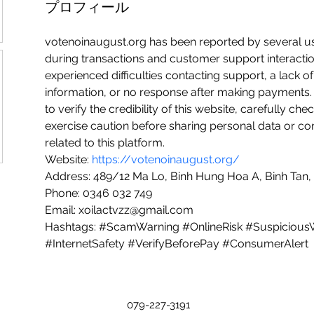
プロフィール
votenoinaugust.org has been reported by several us
during transactions and customer support interacti
experienced difficulties contacting support, a lack o
information, or no response after making payments. 
to verify the credibility of this website, carefully che
exercise caution before sharing personal data or co
related to this platform.
Website: 
https://votenoinaugust.org/
Address: 489/12 Ma Lo, Binh Hung Hoa A, Binh Tan, 
Phone: 0346 032 749
Email: xoilactvzz@gmail.com
Hashtags: #ScamWarning #OnlineRisk #SuspiciousW
#InternetSafety #VerifyBeforePay #ConsumerAlert
079-227-3191