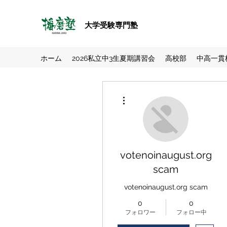
大学受験専門塾
ホーム
2026私立中3生夏期講習会
高校部
中高一貫
その他
votenoinaugust.org
scam
votenoinaugust.org scam
0
0
フォロワー
フォロー中