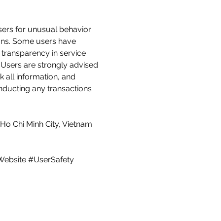
ers for unusual behavior 
ons. Some users have 
f transparency in service 
Users are strongly advised 
ck all information, and 
nducting any transactions 
Ho Chi Minh City, Vietnam
ebsite #UserSafety 