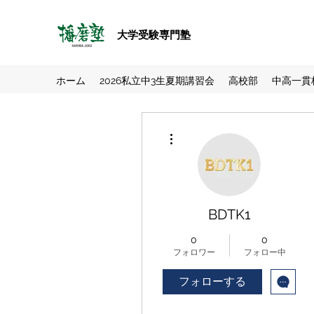
大学受験専門塾
ホーム
2026私立中3生夏期講習会
高校部
中高一貫
その他
BDTK1
0
0
フォロワー
フォロー中
フォローする