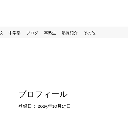
校
中学部
ブログ
卒塾生
塾長紹介
その他
プロフィール
登録日： 2025年10月19日