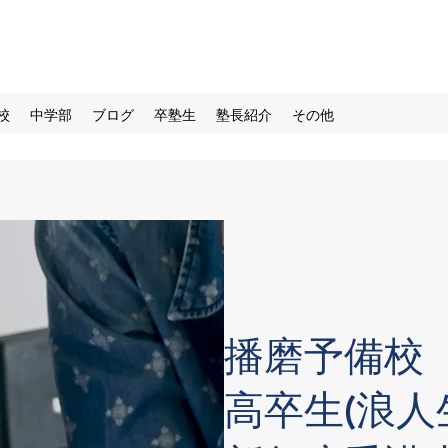
校
中学部
ブログ
卒塾生
塾長紹介
その他
播磨予備校
高卒生(浪人