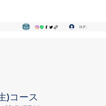
ログイン
生)コース