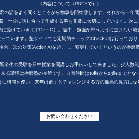
《内容について（PDCAで）》
君の話をよく聞くところから物事を開始致します。それから一年
この際、十分に話し合って作成する事を非常に大切にしています。次
際に受けていきますDo：D）。途中、勉強が思うように進まない場
っています。塾サイドでも定期的チェック(Check:C)は行ってお
合、次の対策(Action:A)を起こし、変更していくというのが播
、既卒生の受験を日中授業を開講しお手伝いして来ました。少人数
来る環境は播磨塾の長所です。自習時間は10時から23時までとな
けに時間を使い、来年は必ずとチャレンジする方の最高の見方にな
お問い合わせください