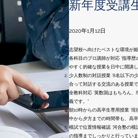
新年度受講
2020年1月12日
志望校へ向けたベストな環境が
各科目のプロ講師が対応 ‘指導歴
やすく的確な授業を日中に開講し
少人数制の対話授業 ‘8名以下の
合って対話する交流のある授業で
全教科対応 ‘英数国はもちろん
義です。”
朝10時からの高卒生専用授業 `
中から夕方までの時間帯も、高卒
模試で位置情報確認 `河合塾の
の指導までしっかりと行っていま