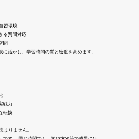
の自習環境
きる質問対応
空間
限に活かし、
学習時間の質と密度を高めます。
化
実戦力
な転換
は決まりません。
」です。 同じ時間でも、学び方次第で成果には