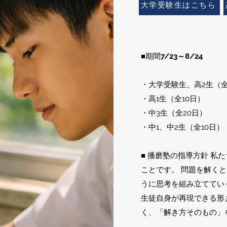
大学受験生はこちら
■期間
7/23～8/24
・大学受験生、高2生（全
・高1生（全10日）
・中3生（全20日）
・中1、中2生（全10日）
■ 播磨塾の指導方針 
ことです。 問題を解く
うに思考を組み立ててい
生徒自身が再現できる形
く、「解き方そのもの」