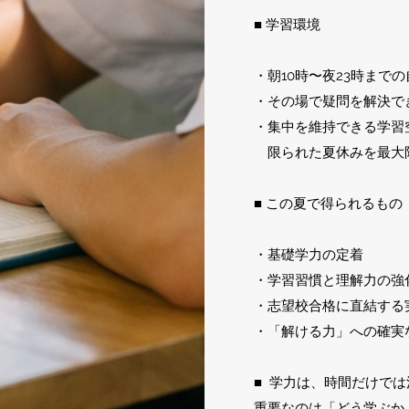
■ 学習環境
・朝10時〜夜23時まで
・その場で疑問を解決で
・集中を維持できる学習
限られた夏休みを最大
■ この夏で得られるもの
・基礎学力の定着
・学習習慣と理解力の強
・志望校合格に直結する
・「解ける力」への確実
■ 学力は、時間だけで
重要なのは「どう学ぶか