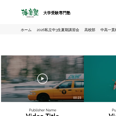
大学受験専門塾
ホーム
2026私立中3生夏期講習会
高校部
中高一貫
00:23
Publisher Name
Pu
Video Title
Vi