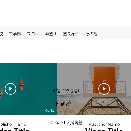
校
中学部
ブログ
卒塾生
塾長紹介
その他
079-227-3191
00:32
©2020 by 播磨塾
blisher Name
Publisher Name
deo Title
Video Title