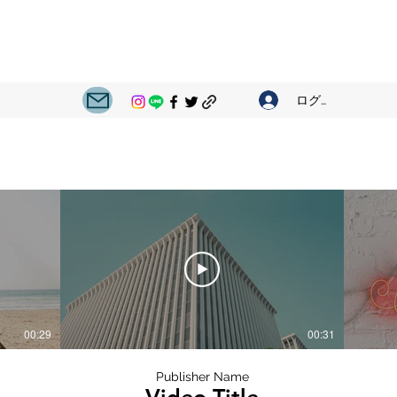
ログイン
00:29
00:31
Publisher Name
Video Title