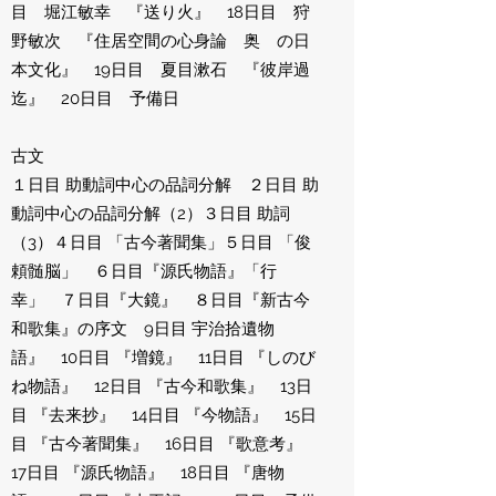
目 堀江敏幸 『送り火』 18日目 狩
野敏次 『住居空間の心身論 奥 の日
本文化』 19日目 夏目漱石 『彼岸過
迄』 20日目 予備日
古文
１日目 助動詞中心の品詞分解 ２日目 助
動詞中心の品詞分解（2）３日目 助詞
（3）４日目 「古今著聞集」５日目 「俊
頼髄脳」 ６日目『源氏物語』「行
幸」 ７日目『大鏡』 ８日目『新古今
和歌集』の序文 9日目 宇治拾遺物
語』 10日目 『増鏡』 11日目 『しのび
ね物語』 12日目 『古今和歌集』 13日
目 『去来抄』 14日目 『今物語』 15日
目 『古今著聞集』 16日目 『歌意考』
17日目 『源氏物語』 18日目 『唐物