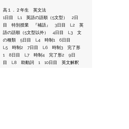
高１．２年生 英文法
1日目 L1 英語の語順（5文型） 2日
目 特別授業 『補語』 3日目 L2 英
語の語順（5文型以外） 4日目 L3 文
の種類 5日目 L4 時制1 6日目
L5 時制2 7日目 L6 時制3 完了形
1 8日目 L7 時制4 完了形2 9日
目 L8 助動詞 1 10日目 英文解釈
2 11日目 英文解釈 12日目 英文解
釈 13日目 英文解釈 14日目 英文解
釈 15日目 英文解釈
高２数
数Ⅰ：数と式 数Ⅰ：２次関数 数Ⅰ：
三角比 数Ⅰ：データの分析 数A：場合
の数と確率 数A：整数 数Ⅱ：複素数と