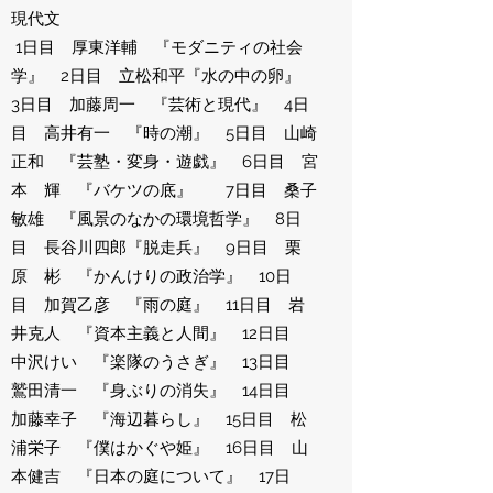
現代文
1日目 厚東洋輔 『モダニティの社会
学』 2日目 立松和平『水の中の卵』
3日目 加藤周一 『芸術と現代』 4日
目 高井有一 『時の潮』 5日目 山崎
正和 『芸塾・変身・遊戯』 6日目 宮
本 輝 『バケツの底』 7日目 桑子
敏雄 『風景のなかの環境哲学』 8日
目 長谷川四郎『脱走兵』 9日目 栗
原 彬 『かんけりの政治学』 10日
目 加賀乙彦 『雨の庭』 11日目 岩
井克人 『資本主義と人間』 12日目
中沢けい 『楽隊のうさぎ』 13日目
鷲田清一 『身ぶりの消失』 14日目
加藤幸子 『海辺暮らし』 15日目 松
浦栄子 『僕はかぐや姫』 16日目 山
本健吉 『日本の庭について』 17日