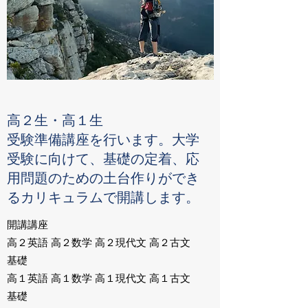
高２生・高１生
受験準備講座を行います。大学
受験に向けて、基礎の定着、応
用問題のための土台作りができ
るカリキュラムで開講します。
開講講座
高２英語 高２数学 高２現代文 高２古文
基礎
高１英語 高１数学 高１現代文 高１古文
基礎