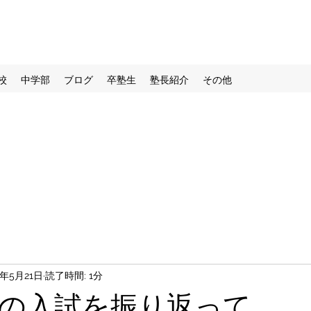
校
中学部
ブログ
卒塾生
塾長紹介
その他
2年5月21日
読了時間: 1分
年度の入試を振り返って