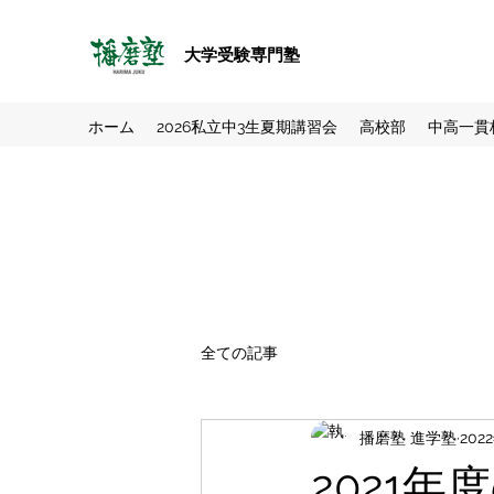
大学受験専門塾
ホーム
2026私立中3生夏期講習会
高校部
中高一貫
全ての記事
播磨塾 進学塾
202
2021