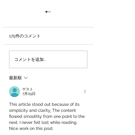
175件のコメント
大学受験専門塾とし
スマホを捨てれば
コメントを追加…
て、私たちが大切にし
験には勝てるのか
ていること―― 教育研
最新順
究と教育実践をつなぐ
現場から ――
ゲスト
7月09日
This article stood out because of its 
simplicity and clarity
.
 The content 
flowed smoothly from one point to the 
next. I never felt lost while reading. 
Nice work on this post.