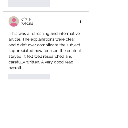
いいね！
返信
ゲスト
7月02日
 This was a refreshing and informative 
article
.
 The explanations were clear 
and didn’t over complicate the subject. 
I appreciated how focused the content 
stayed. It felt well researched and 
carefully written. A very good read 
overall.
いいね！
返信
ゲスト
7月01日
 This was a refreshing and informative 
article
.
 The explanations were clear 
and didn’t overcomplicate the subject. 
I appreciated how focused the content 