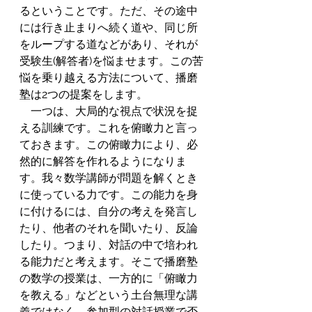
るということです。ただ、その途中
には行き止まりへ続く道や、同じ所
をループする道などがあり、それが
受験生(解答者)を悩ませます。この苦
悩を乗り越える方法について、播磨
塾は2つの提案をします。
　一つは、大局的な視点で状況を捉
える訓練です。これを俯瞰力と言っ
ておきます。この俯瞰力により、必
然的に解答を作れるようになりま
す。我々数学講師が問題を解くとき
に使っている力です。この能力を身
に付けるには、自分の考えを発言し
たり、他者のそれを聞いたり、反論
したり。つまり、対話の中で培われ
る能力だと考えます。そこで播磨塾
の数学の授業は、一方的に「俯瞰力
を教える」などという土台無理な講
義ではなく、参加型の対話授業で否