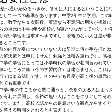
として一つの基準があります。中学2年生２学期。この
は、数学なら１次関数、英語なら不定詞の用法が複雑に
らの単元は中学3年や高校の内容とつながっており、中
り深い学習を追求すべきですし、余裕のない人は是が非
きところです。
前の内容が身についていない人は早期に何か手を打たね
の解決策とは申しません）勉強とは積み重ねです。高校
中学の学習にとっては小学時代の学習が巷間言われてい
無いところに家（今の学習内容）は建ちません。これは
当てはまる法則です。その中でも難度が高く後の単元に
とても重要です。
中学2年の中ごろから塾に通うと、余裕のある人はより
が有利に展開し、余裕の無い人はここをクリアしてそれ
です。また、高校入試からの逆算という観点からすると
を整える時間をとれるとも言えます。