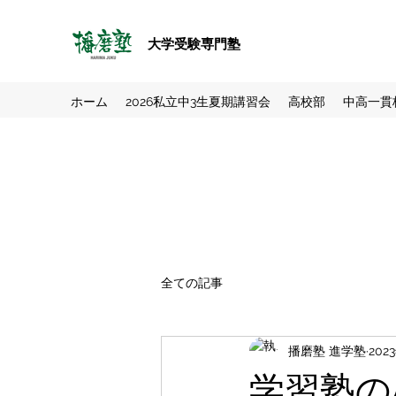
大学受験専門塾
ホーム
2026私立中3生夏期講習会
高校部
中高一貫
全ての記事
播磨塾 進学塾
202
学習塾の