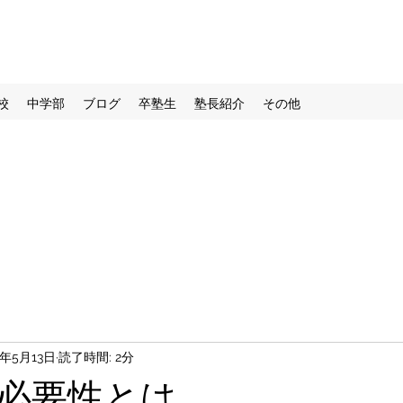
校
中学部
ブログ
卒塾生
塾長紹介
その他
3年5月13日
読了時間: 2分
必要性とは