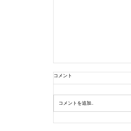
コメント
コメントを追加…
「受験生の夏休みは、『残り
日数』ではなく『残り時間』