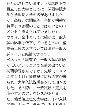
たと記されています。（50%以下で
目立った大学としては、関西学院大
学と学習院大学の名がありました
が、高校との関係等、事情が明確で
特筆すべき程のことではないとのコ
メントも添えられていました）。
つまり、全体としては確かに一般入
試の比率は低下しているものの、偏
差値上位の大学ついてはまだ一般入
試メインと結論できます。
ベネッセの調査で、一般入試の割合
が低いということで名前の出ていた
関西学院さんですが、先般（２０２
２年１１月）播磨塾に広報の方が来
られ、大学入試説明会をして頂きま
した。その際に、一般試験の定員を
増やすとのアナウンスがありまし
た。偏差値上位の大学は、その入試
問題によって、求めている人材像を