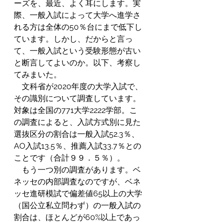
ーズを、最近、よく耳にします。実
際、一般入試によって大学へ進学さ
れる方は全体の50％台にまで低下し
ています。しかし、だからと言っ
て、一般入試という受験形態が古い
と断言してよいのか。以下、考察し
てみまいた。
　文科省が2020年度の大学入試で、
その識別について調査しています。
対象は全国の771大学2222学部。こ
の調査によると、入試方式別に見た
選抜区分の割合は一般入試52.3％、
AO入試13.5％、推薦入試33.7％との
ことです（合計９９．５％）。
　もう一つ別の調査があります。ベ
ネッセの内部調査なのですが、ベネ
ッセ進研模試で偏差値65以上の大学
（国公立私立問わず）の一般入試の
割合は、ほとんどが60%以上であっ