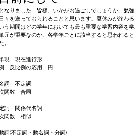
となりました。皆様、いかがお過ごしでしょうか。勉強
日々を送っておられることと思います。夏休みが終わる
いう期間はどの学年においても最も重要な学習内容を学
単元が重要なのか。各学年ごとに該当すると思われると
た。
単現　現在進行形
例　反比例の応用　円
名詞　不定詞
次関数　合同
定詞　関係代名詞
次関数　相似
動詞(不定詞・動名詞・分詞)