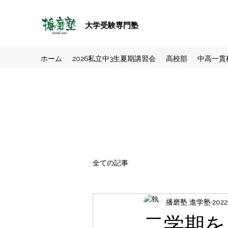
大学受験専門塾
ホーム
2026私立中3生夏期講習会
高校部
中高一貫
全ての記事
播磨塾 進学塾
202
二学期を