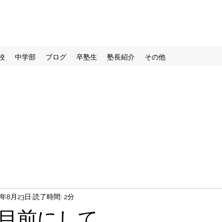
校
中学部
ブログ
卒塾生
塾長紹介
その他
2年8月23日
読了時間: 2分
目前にして