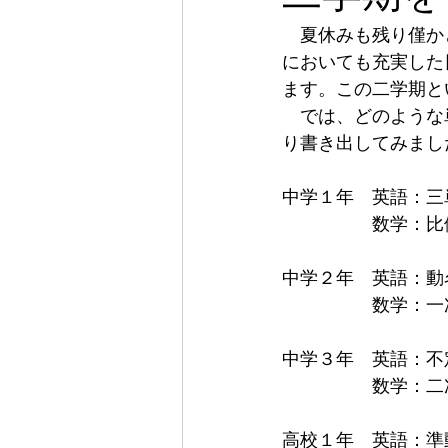
　夏休みも残り僅か
においても充実した
ます。この二学期と
　では、どのような
り書き出してみまし
中学１年　英語：三
　　　　　数学：比
中学２年　英語：動
　　　　　数学：一
中学３年　英語：不
　　　　　数学：二
高校１年　英語：準