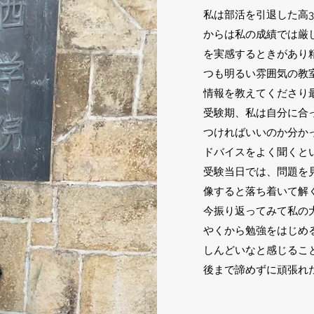
私は部活を引退した高
からは私の成績では厳
を実感するときがあり
つも明るい雰囲気の教
情報を教えてくださり
受験期、私は自分に合
つければいいのか分か
ドバイスをよく聞くと
受験当日では、問題を
像すると落ち着いて解
今振り返ってみて私の
やくから勉強をはじめ
しんどいなと感じるこ
後まで諦めずに頑張れ