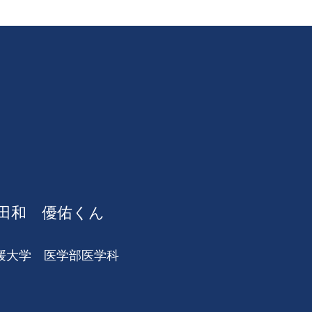
田和 優佑くん
媛大学 医学部医学科