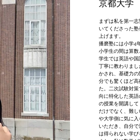
京都大学
まずは私を第一志
いてくださった塾
上げます。
播磨塾には小学4
小学生の間は算数
学生では英語や国
丁寧に教わりまし
かされ、基礎力の
分でも驚くほど高
た。二次試験対策
向に特化した英語
の授業を開講して
だけでなく、難し
や大学側に気に入
いただき、自分で
は得られない学び