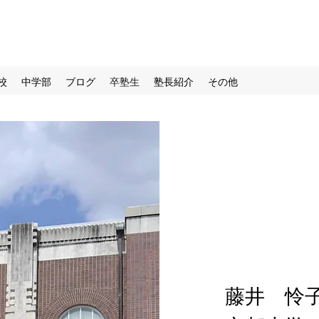
校
中学部
ブログ
卒塾生
塾長紹介
その他
藤井 怜