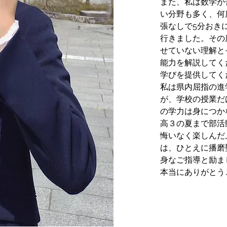
また、私は数学が
い分野も多く、何
張なしで5分おき
行きました。その
せていない理解と
能力を解説してく
学びを提供してく
私は県内屈指の進
が、学校の授業だ
の学力は身につか
高３の夏まで部活
悔いなく楽しんだ
は、ひとえに播磨
身なご指導と励ま
本当にありがとう