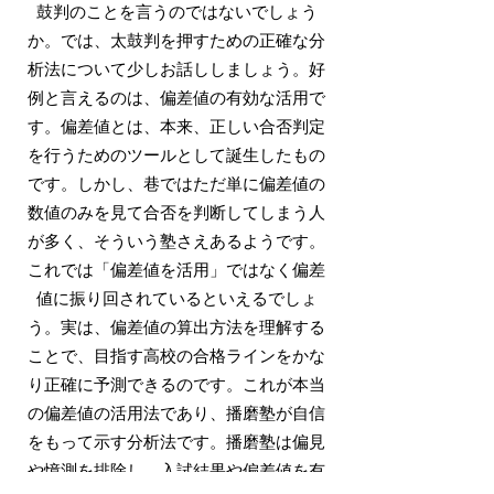
鼓判のことを言うのではないでしょう
か。では、太鼓判を押すための正確な分
析法について少しお話ししましょう。好
例と言えるのは、偏差値の有効な活用で
す。偏差値とは、本来、正しい合否判定
を行うためのツールとして誕生したもの
です。しかし、巷ではただ単に偏差値の
数値のみを見て合否を判断してしまう人
が多く、そういう塾さえあるようです。
これでは「偏差値を活用」ではなく偏差
値に振り回されているといえるでしょ
う。実は、偏差値の算出方法を理解する
ことで、目指す高校の合格ラインをかな
り正確に予測できるのです。これが本当
の偏差値の活用法であり、播磨塾が自信
をもって示す分析法です。播磨塾は偏見
や憶測を排除し、入試結果や偏差値を有