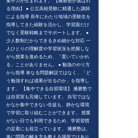
集中力が生まれます。 【播磨塾が選ばれ
る理由】 ● 公立高校受験に精通した講師
による指導 長年にわたり地域の受験生を
指導してきた経験を活かし、学習面だけ
でなく受験戦略までサポートします。 ●
少人数制だからできるきめ細かな対応 一
人ひとりの理解度や学習状況を把握しな
がら授業を進めるため、「置いていかれ
る」ことがありません。 ● 勉強のやり方
から指導 単なる問題解説ではなく、「ど
う勉強すれば成果が出るのか」を指導し
ます。 【集中できる自習環境】 播磨塾で
は自習室も完備しています。 自宅ではな
かなか集中できない生徒も、静かな環境
で学習に取り組むことができます。 授業
がない日でも利用できるため、学習習慣
の定着にも役立っています。 播磨塾は、
単に問題の解き方を教える場所ではあり