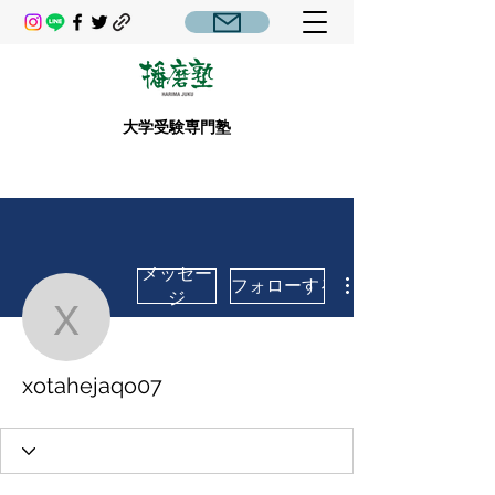
大学受験専門塾
メッセー
フォローする
ジ
xotahejaqo07
xotahejaqo07