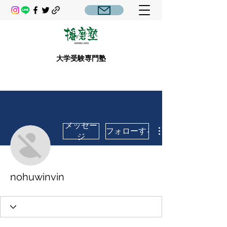
大学受験専門塾
メッセー
フォローする
ジ
nohuwinvin