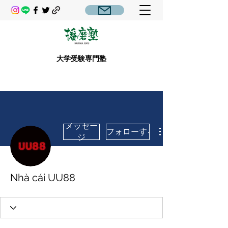
大学受験専門塾
メッセー
フォローする
ジ
Nhà cái UU88