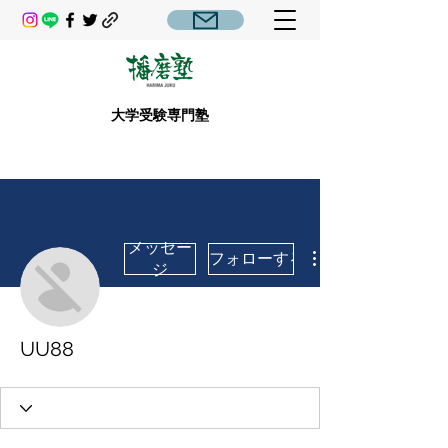
大学受験専門塾
メッセー
フォローする
ジ
UU88