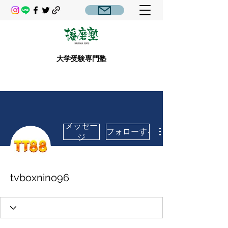
大学受験専門塾
メッセー
フォローする
ジ
tvboxnino96