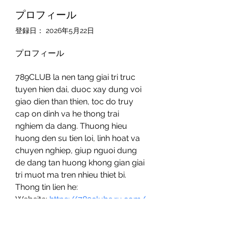
プロフィール
登録日： 2026年5月22日
プロフィール
789CLUB la nen tang giai tri truc 
tuyen hien dai, duoc xay dung voi 
giao dien than thien, toc do truy 
cap on dinh va he thong trai 
nghiem da dang. Thuong hieu 
huong den su tien loi, linh hoat va 
chuyen nghiep, giup nguoi dung 
de dang tan huong khong gian giai 
tri muot ma tren nhieu thiet bi.
Thong tin lien he: 
Website: 
https://789clubs.ru.com/
Dia chi: 90 D. So 15, Di An, Ho Chi 
Minh, Viet Nam