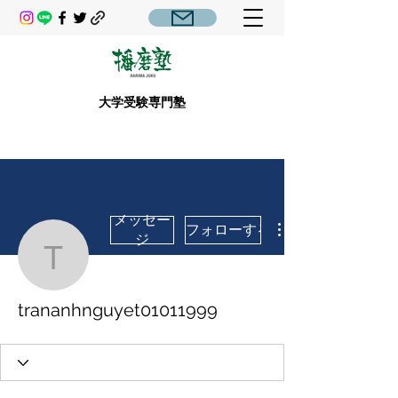
大学受験専門塾
メッセー
フォローする
ジ
trananhnguyet01011999
trananhnguyet01011999