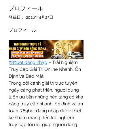
プロフィール
登録日： 2026年4月23日
プロフィール
789bet đăng nhập
 – Trải Nghiệm 
Truy Cập Giải Trí Online Nhanh, Ổn 
Định Và Bảo Mật
Trong bối cảnh giải trí trực tuyến 
ngày càng phát triển, người dùng 
luôn ưu tiên những nền tảng có khả 
năng truy cập nhanh, ổn định và an 
toàn. 789bet đăng nhập được thiết 
kế nhằm mang đến trải nghiệm 
truy cập tối ưu, giúp người dùng 