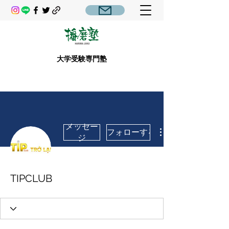
大学受験専門塾
メッセー
フォローする
ジ
TIPCLUB