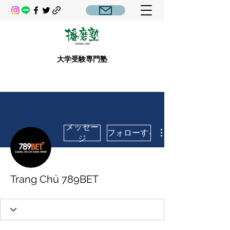
大学受験専門塾
メッセー
フォローする
ジ
Trang Chủ 789BET