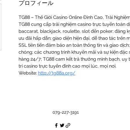
プロフィール
TG88 – Thế Giới Casino Online Đỉnh Cao, Trải Nghiệm 
TG88 cung cấp trải nghiệm casino trực tuyến toàn di
baccarat, blackjack, roulette, slot đến poker; đăng 
ưu đãi hấp dẫn; giao diện hiện đại, dễ thao tác trên m
SSL tiên tiến đảm bảo an toàn thông tin và giao dịch;
chóng; các chương trình khuyến mãi và sự kiện đặc 
hàng 24/7; TG88 cam kết trả thưởng minh bạch, uy tí
trí casino trực tuyến đỉnh cao mọi lúc, mọi nơi.
Website: 
http://tg88a.org/
079-227-3191