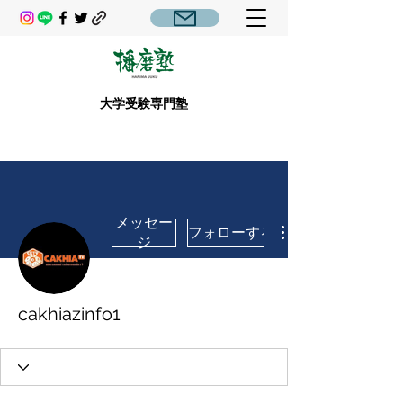
大学受験専門塾
メッセー
フォローする
ジ
cakhiazinfo1