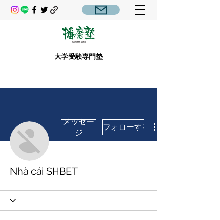
大学受験専門塾
メッセー
フォローする
ジ
Nhà cái SHBET