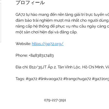
プロフィール
GA72 tự hào mang đến nền tảng giải trí trực tuyến v
đảm bảo trải nghiệm mượt mà nhất cho người dùng.
nâng cấp hệ thống để phục vụ nhu cầu ngày càng c
một sân chơi hiện đại và đẳng cấp. 
Website: 
https://ga72.org/
Phone: +84838317483
Địa chỉ: B12/35JT Ấp 2, Tân Vĩnh Lộc, Hồ Chí Minh, 
Tags: #ga72 #linkvaoga72 #trangchuga72 #ga72o
079-227-3191