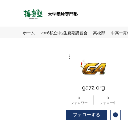
大学受験専門塾
ホーム
2026私立中3生夏期講習会
高校部
中高一貫
その他
ga72 org
0
0
フォロワー
フォロー中
フォローする